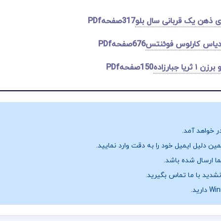
ی ذهن یک قربانی سال بلو
317صفحهPDf
 دیاس کارلوس فوئنتس
676صفحهPDf
ثریا جبارزاده
150صفحهPDf
ر خواهد آمد.
ن دلیل ایمیل خود را به دقت وارد نمایید.
نشدید با ما تماس بگیرید.