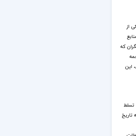
، که به عنوان یکی از
نابع
گران که
جمه
، این
 تسلط
 تاریخ
ولات