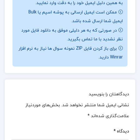
به همین دلیل ایمیل خود را به دقت وارد نمایید.
نیاز به پیش‌زمینه تاریخی: برخی از مباحث ممکن است
ممکن است ایمیل ارسالی به پوشه اسپم یا Bulk
نیاز به پیش‌زمینه‌ای در تاریخ معاصر ایران داشته
ایمیل شما ارسال شده باشد.
باشند.
در صورتی که به هر دلیلی موفق به دانلود فایل مورد
نظر نشدید با ما تماس بگیرید.
درباره نویسنده کتاب هاشمی بدون روتوش فرشته
برای باز کردن فایل ZIP نمونه سوال ها نیاز به نرم افزار
سادات اتفاق‌‌فر
Winrar دارید.
این کتاب شامل بخش‌های مختلفی است که به
موضوعات زیر پرداخته‌اند:
زندگی اولیه: بررسی دوران کودکی و جوانی آیت‌الله
دیدگاهتان را بنویسید
هاشمی رفسنجانی و تأثیرات خانوادگی و اجتماعی بر
نشانی ایمیل شما منتشر نخواهد شد.
بخش‌های موردنیاز
شکل‌گیری شخصیت او.
علامت‌گذاری شده‌اند
*
فعالیت‌های سیاسی: نگاهی به فعالیت‌های سیاسی
دیدگاه
*
هاشمی رفسنجانی در دوران انقلاب اسلامی و پس از