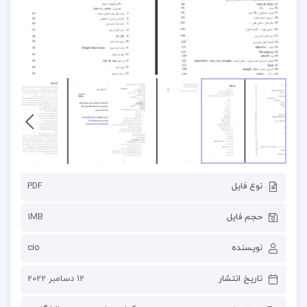
نوع فایل
PDF
حجم فایل
1MB
نویسنده
cio
تاریخ انتشار
12 دسامبر 2022