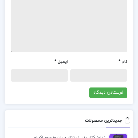
که نشان از تأکید ویژه بر کاربرد عملی زبان و مهارت
مکالمه دارد.
معرفی کتاب
گرامر برای مکالمه زبان انگلیسی سعید
عنایت پور
کتابی
که در این متن به آن اشاره شده، با رویکردی
نام
*
ایمیل
*
آموزشی به زبان انگلیسی، از مفاهیم ابتدایی شروع
کرده و تا مباحث گرامری پیشرفته را پوشش می‌دهد.
این ویژگی آن را به منبعی ایده‌آل برای افراد مبتدی و
نیز کسانی که به دنبال مرور و تقویت مهارت‌های زبانی
خود هستند، تبدیل کرده است.
جدیدترین محصولات
چرا باید کتاب
گرامر برای مکالمه زبان انگلیسی سعید
عنایت پور
خریداری کنیم؟
دانلود کتاب زن در تئاتر جهان منوچهر اکبرلو