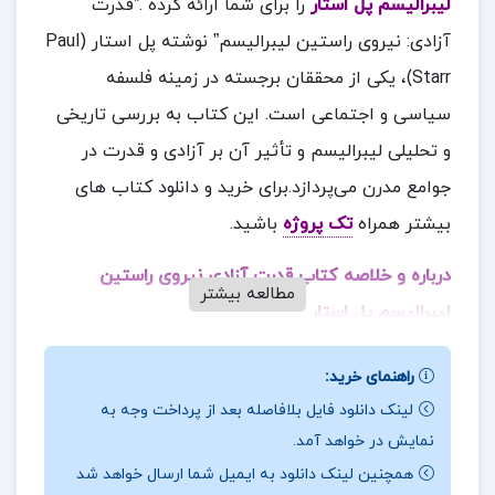
لیبرالیسم پل استار
را برای شما ارائه کرده .”قدرت
آزادی: نیروی راستین لیبرالیسم” نوشته پل استار (Paul
Starr)، یکی از محققان برجسته در زمینه فلسفه
سیاسی و اجتماعی است. این کتاب به بررسی تاریخی
و تحلیلی لیبرالیسم و تأثیر آن بر آزادی و قدرت در
جوامع مدرن می‌پردازد.برای خرید و دانلود کتاب های
بیشتر همراه
تک پروژه
باشید.
درباره و خلاصه کتاب قدرت آزادی نیروی راستین
مطالعه بیشتر
لیبرالیسم پل استار
پیچیدگی متن: برخی بخش‌ها ممکن است برای
راهنمای خرید:
خوانندگان غیرمتخصص پیچیده به نظر برسد.
لینک دانلود فایل بلافاصله بعد از پرداخت وجه به
نمایش در خواهد آمد.
نیاز به پیش‌زمینه: نیاز به پیش‌زمینه‌ای در زمینه
همچنین لینک دانلود به ایمیل شما ارسال خواهد شد
فلسفه و سیاست برای درک بهتر مطالب.