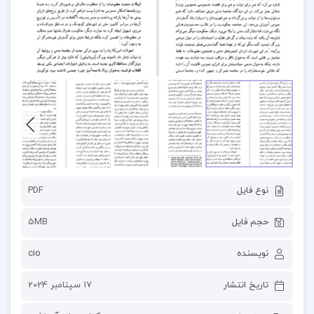
نوع فایل
PDF
حجم فایل
5MB
نویسنده
cio
تاریخ انتشار
17 سپتامبر 2024