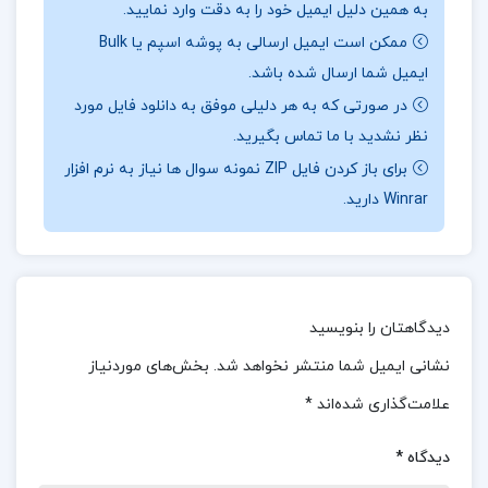
به همین دلیل ایمیل خود را به دقت وارد نمایید.
ممکن است ایمیل ارسالی به پوشه اسپم یا Bulk
درباره نویسنده کتاب قدرت آزادی نیروی راستین
ایمیل شما ارسال شده باشد.
لیبرالیسم پل استار
در صورتی که به هر دلیلی موفق به دانلود فایل مورد
تحلیل عمیق: تحلیل جامع و دقیق از تاریخچه و تأثیرات
نظر نشدید با ما تماس بگیرید.
لیبرالیسم.
برای باز کردن فایل ZIP نمونه سوال ها نیاز به نرم افزار
Winrar دارید.
نگاه جامع: نگاهی جامع به مفاهیم و ایده‌های
لیبرالیسم.
نگارش روان: سبک نگارش ساده و روان که مطالعه
دیدگاهتان را بنویسید
کتاب را آسان می‌کند.
نشانی ایمیل شما منتشر نخواهد شد.
بخش‌های موردنیاز
معرفی کتاب قدرت آزادی نیروی راستین لیبرالیسم پل
علامت‌گذاری شده‌اند
*
استار
دیدگاه
*
دیوید رز در این کتاب تلاش کرده است تا به جنبه‌های