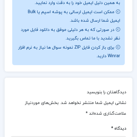
به همین دلیل ایمیل خود را به دقت وارد نمایید.
اطمینان و آمادگی کامل به استقبال آزمون‌های
ممکن است ایمیل ارسالی به پوشه اسپم یا Bulk
سراسری بروند. با استفاده از این منبع ارزشمند،
ایمیل شما ارسال شده باشد.
دانش‌آموزان می‌توانند تمام نکات کلیدی و مهم را به
در صورتی که به هر دلیلی موفق به دانلود فایل مورد
نظر نشدید با ما تماس بگیرید.
شکلی منسجم و کاربردی یاد بگیرند و در دوران
برای باز کردن فایل ZIP نمونه سوال ها نیاز به نرم افزار
جمع‌بندی از آن‌ها استفاده کنند. این کتاب، همراهی
Winrar دارید.
مناسب برای دانش‌آموزانی است که به دنبال تسلط بر
تمامی نکات کنکوری هستند و می‌خواهند با اعتماد به
نفس بیشتری به آزمون‌های خود بپردازند.
برای خرید و
دانلود کتاب های بیشتر همراه
تک پروژه
باشید.
دیدگاهتان را بنویسید
نشانی ایمیل شما منتشر نخواهد شد.
بخش‌های موردنیاز
درباره و خلاصه کتاب علل و عوامل قطعنامه 598 کامران
غضنفری
علامت‌گذاری شده‌اند
*
کتاب علل و عوامل قطعنامه 598 این روزها با استقبال
دیدگاه
*