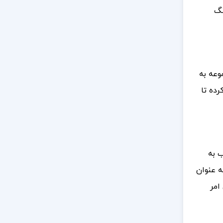
نگ
وعه به
رده تا
اب به
ه عنوان
امر