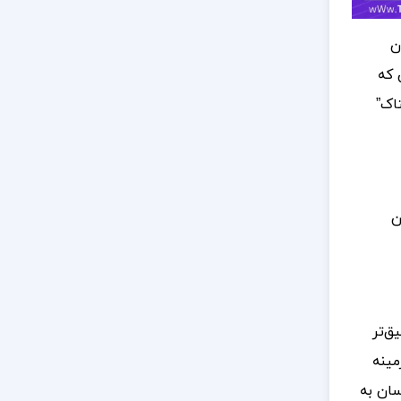
ن
 که
اک”
ن
ق‌تر
مینه
سان به