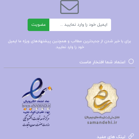
جامعه می‌پردازد. در این نمایش‌نامه، هر یک از
شخصیت‌ها، از پیرزنی خانه‌به‌دوش گرفته تا شاعر، دزد،
مأمور، فیلسوف، خبرنگار و فردی عامی، تلاش می‌کنند تا
ایمیل
عضویت
نظرات و باورهای خود را به دیگران ثابت کنند و به
برای با خبر شدن از جدیدترین مطالب و همچنین پیشنهادهای ویژه ما ایمیل
گونه‌ای دیگران را در اشتباه ببینند. هر کدام از این
خود را وارد نمایید.
شخصیت‌ها نماینده‌ای از جنبه‌های مختلف جامعه‌اند و
در تلاشند تا جهان‌بینی خود را به واقعیت تبدیل کنند.
اعتماد شما افتخار ماست
چرا باید کتاب دیکته و زاویه گوهر مراد خریداری کنیم؟
خواندن کتاب «دیکته و زاویه» به همه کسانی که به ژانر
نمایشنامه علاقه دارند و از طرفداران قلم ساعدی
هستند، به شدت توصیه می‌شود. این آثار نه‌تنها دنیای
پیچیده انسان‌ها را بررسی می‌کنند بلکه ما را به تفکر
دربارهٔ شرایط اجتماعی و سیاسی خود وادار می‌سازند.
لینک های مفید