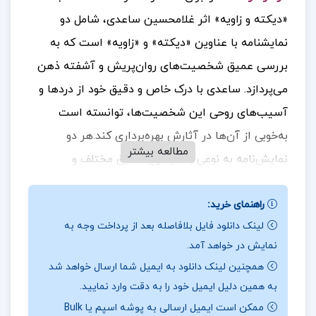
«دیکته و زاویه» اثر غلامحسین ساعدی، شامل دو
نمایشنامه با عناوین «دیکته» و «زاویه» است که به
بررسی عمیق شخصیت‌های روان‌پریش و آشفته ذهن
می‌پردازد. ساعدی با درک خاص و دقیق خود از دردها و
آسیب‌های روحی این شخصیت‌ها، توانسته است
به‌خوبی از آن‌ها در آثارش بهره‌برداری کند.هر دو
مطالعه بیشتر
نمایش‌نامه به نوعی به موضوع حقایق مختلف و
چالش‌های انسانی می‌پردازند. “دیکته” از زاویه‌ای به
راهنمای خرید:
باورهای فردی و ایستادگی در برابر فشارها می‌پردازد، در
لینک دانلود فایل بلافاصله بعد از پرداخت وجه به
حالی که “زاویه” تنوع افکار و نظرات در جامعه را به
نمایش در خواهد آمد.
نمایش می‌گذارد و به مخاطب یادآوری می‌کند که هر
همچنین لینک دانلود به ایمیل شما ارسال خواهد شد
کسی داستان و دیدگاه خاص خود را دارد. این دو اثر به
به همین دلیل ایمیل خود را به دقت وارد نمایید.
خوبی نشان می‌دهند که چگونه افراد در مواجهه با
ممکن است ایمیل ارسالی به پوشه اسپم یا Bulk