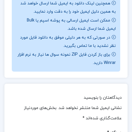
همچنین لینک دانلود به ایمیل شما ارسال خواهد شد
به کار ببرند. این اثر می‌تواند منبعی مهم برای
به همین دلیل ایمیل خود را به دقت وارد نمایید.
دانشجویان و حرفه‌ای‌های حوزه سلامت روان باشد که به
ممکن است ایمیل ارسالی به پوشه اسپم یا Bulk
دنبال درک عمیق‌تری از این اختلال و تکنیک‌های مؤثر
ایمیل شما ارسال شده باشد.
درمانی هستند.
برای خرید و دانلود کتاب های بیشتر
در صورتی که به هر دلیلی موفق به دانلود فایل مورد
نظر نشدید با ما تماس بگیرید.
همراه
تک پروژه
باشید.
برای باز کردن فایل ZIP نمونه سوال ها نیاز به نرم افزار
نقد کتاب رفتاردرمانی دیالکیتکی برای اختلال شخصیت
Winrar دارید.
مرزی دکتر مجید محمد علیلو
کتاب رفتاردرمانی دیالکتیکی برای اختلال شخصیت
مرزی نوشته دکتر مجید محمد علیلو به‌طور جامع و
دیدگاهتان را بنویسید
دقیق به بررسی یکی از مهم‌ترین روش‌های درمانی برای
نشانی ایمیل شما منتشر نخواهد شد.
بخش‌های موردنیاز
اختلال شخصیت مرزی می‌پردازد. این اثر با ارائه‌ی
علامت‌گذاری شده‌اند
*
مبانی نظری و علمی، به خوانندگان کمک می‌کند تا