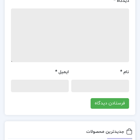
مفهوم رفتاردرمانی دیالکتیکی (DBT) را به‌خوبی درک
دیدگاه
*
کنند. دکتر علیلو با تحلیل دقیق متدها و تکنیک‌های
DBT، نه تنها روند درمان را توضیح می‌دهد، بلکه به
تشریح چالش‌ها و موانع موجود در درمان این اختلال نیز
می‌پردازد. نقدی که به این کتاب وارد است، ممکن
است به عدم توجه کافی به تجارب بالینی و مثال‌های
عملی برای توضیح بیشتر شیوه‌ها مربوط باشد، اما در
نام
*
ایمیل
*
کل، این اثر به‌عنوان یک منبع علمی و کاربردی برای
درمانگران و دانشجویان حوزه روان‌شناسی، جایگاه
ویژه‌ای دارد.
بخشی از کتاب رفتاردرمانی دیالکیتکی برای اختلال
شخصیت مرزی دکتر مجید محمد علیلو
جدیدترین محصولات
کتاب رفتاردرمانی دیالکتیکی برای اختلال شخصیت