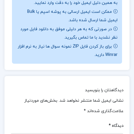
درباره و خلاصه کتاب طبقه بندی و تشخیص اختلالات
به همین دلیل ایمیل خود را به دقت وارد نمایید.
روانشناختی سوزان کیو
ممکن است ایمیل ارسالی به پوشه اسپم یا Bulk
ایمیل شما ارسال شده باشد.
کتاب مورد نظر شامل شش فصل است که هر یک به
در صورتی که به هر دلیلی موفق به دانلود فایل مورد
بررسی جنبه‌های مختلف اختلالات روان‌شناختی
نظر نشدید با ما تماس بگیرید.
می‌پردازد. **فصل اول** به تاریخچه‌ای مختصر از
برای باز کردن فایل ZIP نمونه سوال ها نیاز به نرم افزار
روش‌های تشخیصی و درمانی اختلالات روان‌شناختی
Winrar دارید.
اختصاص دارد. این فصل با زبانی ساده و علمی، خواننده
را با تنوع اختلالات و الگوهای مختلف آشنا می‌کند و به
او کمک می‌کند تا درک بهتری از ضرورت نظام‌مند کردن
دیدگاهتان را بنویسید
تشخیص و درمان اختلالات پیدا کند.
نشانی ایمیل شما منتشر نخواهد شد.
بخش‌های موردنیاز
درباره نویسنده کتاب طبقه بندی و تشخیص اختلالات
علامت‌گذاری شده‌اند
*
روانشناختی سوزان کیو
دیدگاه
*
**فصل دوم**، نظام‌های تشخیصی اختلالات روانی، به