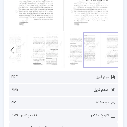
نوع فایل
PDF
حجم فایل
2MB
نویسنده
cio
تاریخ انتشار
22 سپتامبر 2024