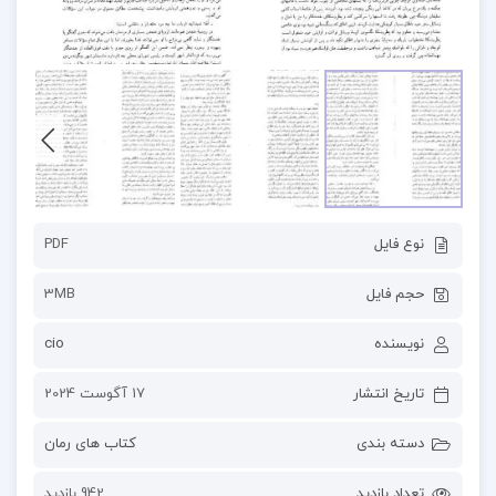
نوع فایل
PDF
حجم فایل
3MB
نویسنده
cio
تاریخ انتشار
17 آگوست 2024
دسته بندی
کتاب های رمان
تعداد بازدید
942 بازدید