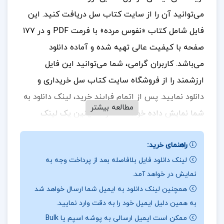
می‌توانید آن را از سایت کتاب سل دریافت کنید. این
فایل شامل کتاب «نفوس مرده» با فرمت PDF و در ١٧٧
صفحه با کیفیت عالی تهیه شده و آماده دانلود
می‌باشد.
کاربران گرامی، شما می‌توانید این فایل
ارزشمند را از فروشگاه سایت کتاب سل خریداری و
دانلود نمایید. پس از اتمام فرایند خرید، لینک دانلود به
مطالعه بیشتر
شما نمایش داده خواهد شد و همچنین یک لینک
دانلود به ایمیل شما ارسال می‌گردد. بنابراین، لطفاً در
راهنمای خرید:
هنگام خرید، دقت کافی را در وارد کردن آدرس ایمیل
لینک دانلود فایل بلافاصله بعد از پرداخت وجه به
خود داشته باشید تا در دریافت فایل با مشکلی مواجه
نمایش در خواهد آمد.
نشوید.
در ادامه، بخش‌هایی از متن این فایل آورده شده
همچنین لینک دانلود به ایمیل شما ارسال خواهد شد
است.
برای خرید و دانلود کتاب های بیشتر همراه
تک
به همین دلیل ایمیل خود را به دقت وارد نمایید.
پروژه
باشید.
ممکن است ایمیل ارسالی به پوشه اسپم یا Bulk