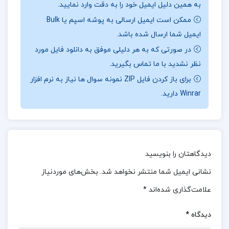
به همین دلیل ایمیل خود را به دقت وارد نمایید.
**فیرا**، شخصیت اصلی داستان، در حال آماده شدن
ممکن است ایمیل ارسالی به پوشه اسپم یا Bulk
برای نخستین جشن «انقلاب زمستانی» خود به عنوان
ایمیل شما ارسال شده باشد.
«بانوی ارشد» است. این جشن نه تنها فرصتی برای
در صورتی که به هر دلیلی موفق به دانلود فایل مورد
تجلیل از تغییرات فصل و آغاز زمستان است، بلکه به
نظر نشدید با ما تماس بگیرید.
عنوان یک مراسم فرهنگی و اجتماعی در دربار نیز
برای باز کردن فایل ZIP نمونه سوال ها نیاز به نرم افزار
Winrar دارید.
اهمیت دارد. در طول این زمان، فیرا با چالش‌های
جدیدی روبه‌رو می‌شود و چیزهای زیادی درباره خود و
همچنین آیین‌ها و سنت‌های دربار می‌آموزد. او در
تلاش است تا به عنوان یک بانوی ارشد، نقش خود را به
دیدگاهتان را بنویسید
خوبی ایفا کند و در عین حال، به کشف هویت واقعی‌اش
نشانی ایمیل شما منتشر نخواهد شد.
بخش‌های موردنیاز
بپردازد.
علامت‌گذاری شده‌اند
*
درباره نویسنده کتاب درباری از یخبندان و نور ستاره جلد
دیدگاه
*
4 مجموعه سارا جی ماس