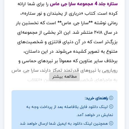
ستاره جلد 4 مجموعه سارا جی ماس
را برای شما ارائه
کرده است.
کتاب «درباری از یخبندان و نور ستاره»،
رمانی نوشته **سارا جی. ماس** است که نخستین بار
در سال ۲۰۱۸ منتشر شد. این اثر بخشی از مجموعه‌ای
بزرگ‌تر است که در آن دنیای فانتزی و شخصیت‌های
متنوع به تصویر کشیده می‌شوند. در این داستان،
برخلاف سایر عناوین که معمولاً بر نبردهای حماسی و
رویارویی با نیروهای قدرتمند تمرکز دارند، سارا جی. ماس
مطالعه بیشتر
به ماجراهای شخصیت‌ها در طول جشن «انقلاب
زمستانی» می‌پردازد.
برای خرید و دانلود کتاب های
راهنمای خرید:
بیشتر همراه
تک پروژه
باشید.
لینک دانلود فایل بلافاصله بعد از پرداخت وجه به
درباره و خلاصه کتاب درباری از یخبندان و نور ستاره جلد
نمایش در خواهد آمد.
4 مجموعه سارا جی ماس
همچنین لینک دانلود به ایمیل شما ارسال خواهد شد