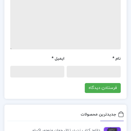
امید به سردترین شب‌ها نیز گرما می‌بخشد. فیرا، ریس
و دوستان نزدیک‌شان همچنان مشغول بازسازی
نایت‌کورت و دنیای ورای آن هستند که کاملاً متحول
شده؛ اما اعتدال زمستانی و به همراه آن، زمان
استراحت فرا رسیده. بااین‌حال، حتی حال و هوای جشن
نیز نمی‌تواند سایه اتفاقات گذشته را دور کند.
نام
*
ایمیل
*
درحالی‌که فیرا اولین اعتدال زمستانی خود را به‌عنوان
بانوی بزرگ سپری می‌کند، متوجه می‌شود عزیزترین
کسانش بیش از آنچه فکر می‌کرده آسیب دیده‌اند…
زخم‌هایی که اثراتی عمیق بر آینده دربارشان می‌گذارد.
معرفی کتاب درباری از یخبندان و نور ستاره جلد 4
جدیدترین محصولات
مجموعه سارا جی ماس
دانلود کتاب زن در تئاتر جهان منوچهر اکبرلو