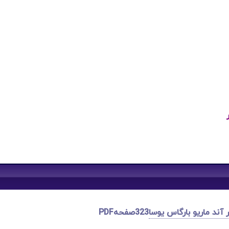
آند ماریو بارگاس یوسا
323صفحهPDF