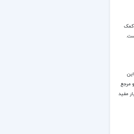
 کمک
ست.
این
و مرجع
ار مفید