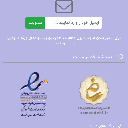
خرید کتاب فروپاشی جرد دایموند
ایمیل
عضویت
قیمت کتاب فروپاشی جرد دایموند
برای با خبر شدن از جدیدترین مطالب و همچنین پیشنهادهای ویژه ما ایمیل
خود را وارد نمایید.
دانلود pdf فروپاشی جرد دایموند
اعتماد شما افتخار ماست
کتاب پیشنهادی📚
دانلود
کتاب طلای خدایان اریک فون
دانیکن
150صفحهPDF
دانلود
کتاب سهره‌ی طلایی دانا تارت
868صفحهPDF
دانلود
کتاب فونتامارا اینیاتسیو
لینک های مفید