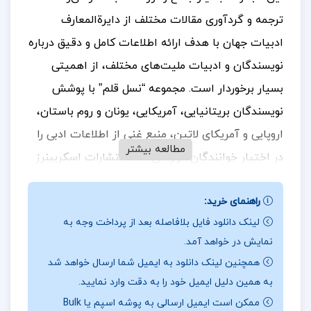
ترجمه و گردآوری مقالات مختلف از دایرة‌المعارف
ادبیات جهان با هدف ارائه اطلاعات کامل و دقیق درباره
نویسندگان و ادبیات ملیت‌های مختلف، از اهمیتی
بسیار برخوردار است. مجموعه “نسل قلم” با پوشش
نویسندگان بریتانیایی، آمریکایی، یونان و روم باستان،
اروپایی و آمریکای لاتین، منبع غنی از اطلاعات ادبی را
مطالعه بیشتر
در اختیار خوانندگان قرار می‌دهد. انتشارات اسکریبنرز
نیز با تلاش برای تکمیل و به‌روز رسانی این مجموعه،
راهنمای خرید:
کمک بزرگی به دنیای ادبیات کرده است. برای
خرید و
لینک دانلود فایل بلافاصله بعد از پرداخت وجه به
دانلود کتاب های بیشتر همراه
تک پروژه
باشید.
نمایش در خواهد آمد.
درباره و خلاصه کتاب سروانتس بروس دابلیو. واردراپر
همچنین لینک دانلود به ایمیل شما ارسال خواهد شد
به همین دلیل ایمیل خود را به دقت وارد نمایید.
این مجموعه با دقت و تفکر بسیاری طراحی شده است،
ممکن است ایمیل ارسالی به پوشه اسپم یا Bulk