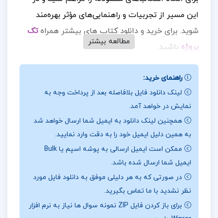
این مسیر از تجربیات و راهنمایی‌های مؤثر بهره‌مند
شوید.
برای خرید و دانلود کتاب های بیشتر همراه
تک
مطالعه بیشتر
پروژه
باشید.
درباره و خلاصه
کتاب قلب جسم گری زوکاف
راهنمای خرید:
کتاب “قلب جسم” نوشته گری زوکاف و لیندا فرانسیس
لینک دانلود فایل بلافاصله بعد از پرداخت وجه به
نمایش در خواهد آمد.
به بررسی عمیق و جامع ارتباط میان قلب، ذهن و روح
همچنین لینک دانلود به ایمیل شما ارسال خواهد شد
می‌پردازد. این اثر بر این باور استوار است که برای
به همین دلیل ایمیل خود را به دقت وارد نمایید.
دستیابی به یک زندگی معنادار و رضایت‌بخش، ضروری
ممکن است ایمیل ارسالی به پوشه اسپم یا Bulk
است که بین این سه عنصر حیاتی هماهنگی و تعادل
ایمیل شما ارسال شده باشد.
برقرار شود. نویسندگان بر این نکته تأکید می‌کنند که
در صورتی که به هر دلیلی موفق به دانلود فایل مورد
هنگامی که انسان‌ها به صدای قلب خود گوش می‌دهند
نظر نشدید با ما تماس بگیرید.
و به جای پیروی از ترس، عشق را در پیش می‌گیرند،
برای باز کردن فایل ZIP نمونه سوال ها نیاز به نرم افزار