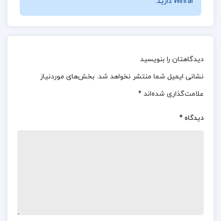
Winrar دارید.
زندگی‌شان به سمت رشد و تعالی سوق می‌یابد. زوکاف و
فرانسیس در این کتاب به طور خاص بر مفاهیمی
همچون خودآگاهی، اراده آزاد و اهمیت انتخاب‌های
آگاهانه تأکید دارند. آن‌ها خوانندگان را به تأمل در
دیدگاهتان را بنویسید
درون خود دعوت می‌کنند و بر این باورند که با شناخت
نشانی ایمیل شما منتشر نخواهد شد.
بخش‌های موردنیاز
بهتر از خود، می‌توانند ارتباط عمیق‌تری با دیگران و
علامت‌گذاری شده‌اند
*
جهان پیرامون برقرار کنند. این فرآیند خودشناسی به
افراد کمک می‌کند تا به ارزش‌ها و باورهای خود پی ببرند
دیدگاه
*
و در نتیجه، تصمیمات بهتری در زندگی بگیرند. زندگی
شما بسته به انتخاب هایتان می باشد و این تصمیم
شماست که برای زندگی تان چه رخدادی رقم بخورد. شما
همیشه باید مسئول انتخاب ها و تصمیمات خود بوده و
جدا از شرایط وجود داشته، همه نتایج حاصل از انتخاب
هایتان را قبول کنید. این اثر شرایطی را که جهت