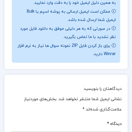
به همین دلیل ایمیل خود را به دقت وارد نمایید.
تحقیق و تحلیل نویسنده است. کزازی با استفاده از
ممکن است ایمیل ارسالی به پوشه اسپم یا Bulk
منابع معتبر و تحقیقات گسترده، تحلیل‌های دقیق و
ایمیل شما ارسال شده باشد.
جامعی از داستان‌های شاهنامه ارائه داده و به
در صورتی که به هر دلیلی موفق به دانلود فایل مورد
خوانندگان کمک کرده تا به درک بهتری از مفاهیم و
نظر نشدید با ما تماس بگیرید.
پیام‌های این اثر بزرگ ادبی برسند.
برای باز کردن فایل ZIP نمونه سوال ها نیاز به نرم افزار
درباره نویسنده کتاب نامه باستان میر جلال الدین کزازی
Winrar دارید.
جلد ششم
نویسنده با زبانی ساده و روان، اما در عین حال زیبا و
ادبی، مطالب را به شکلی قابل فهم و جذاب برای
دیدگاهتان را بنویسید
خوانندگان بیان کرده است. این سبک نوشتاری باعث
نشانی ایمیل شما منتشر نخواهد شد.
بخش‌های موردنیاز
می‌شود که خوانندگان به راحتی با مطالب کتاب ارتباط
علامت‌گذاری شده‌اند
*
برقرار کنند و از خواندن آن لذت ببرند.کزازی با ارائه
دیدگاه
*
اطلاعات گسترده تاریخی و فرهنگی، به خوانندگان کمک