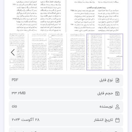
نوع فایل
PDF
حجم فایل
33.2MB
نویسنده
cio
تاریخ انتشار
28 آگوست 2024