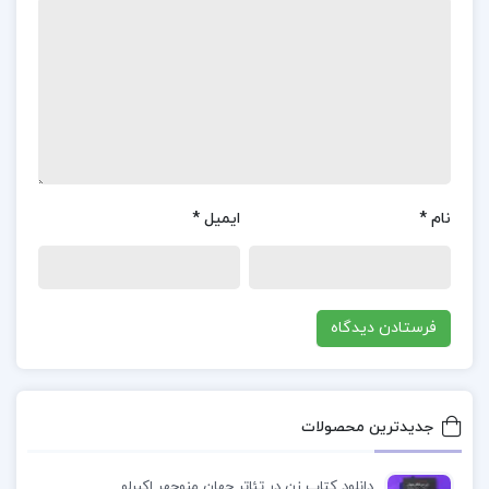
تحقیق و کاوش بوده تا مطالب تازه‌ای از این تاریخ
باستانی استخراج گردد.
معرفی کتاب تاریخ مصر قدیم جلد 2 اتین ماری دریوتن
در ایران نیز سال‌هاست که کتاب‌های تاریخی درباره
مصر، به ویژه مصر باستان، مورد توجه و علاقه
خوانندگان تاریخ، به خصوص علاقه‌مندان به تاریخ
نام
*
ایمیل
*
باستان، قرار گرفته است. به همین دلیل، تألیفات
باارزشی توسط نویسندگان و محققان مطرح ایرانی نیز
تدوین و منتشر شده است.
چرا باید کتاب تاریخ مصر قدیم جلد 2 اتین ماری دریوتن
خریداری کنیم؟
جدیدترین محصولات
این تألیفات نه تنها به افزایش دانش و آگاهی عمومی
کمک می‌کنند، بلکه درک بهتری از تاریخ و فرهنگ غنی
دانلود کتاب زن در تئاتر جهان منوچهر اکبرلو