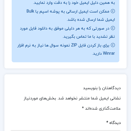
به همین دلیل ایمیل خود را به دقت وارد نمایید.
امپراتوری جدید مصر پرداخته و جنبه‌های مختلف
ممکن است ایمیل ارسالی به پوشه اسپم یا Bulk
فرهنگی، اجتماعی، سیاسی و مذهبی این دوره‌ها را
ایمیل شما ارسال شده باشد.
بررسی کرده است. مطالعه این کتاب می‌تواند به شما
در صورتی که به هر دلیلی موفق به دانلود فایل مورد
کمک کند تا با یکی از مهم‌ترین دوره‌های تاریخ مصر
نظر نشدید با ما تماس بگیرید.
آشنا شوید.ه‌صورت علمی و دقیق تدوین شده است.
برای باز کردن فایل ZIP نمونه سوال ها نیاز به نرم افزار
درباره نویسنده کتاب تاریخ مصر قدیم جلد 2 اتین ماری
Winrar دارید.
دریوتن
تمدن و تاریخ باستانی مصر یکی از موضوعات
برجسته‌ای است که محققان بزرگ و برجسته بسیاری به
دیدگاهتان را بنویسید
آن پرداخته‌اند. کتاب‌های بسیار ارزشمندی پیرامون
نشانی ایمیل شما منتشر نخواهد شد.
بخش‌های موردنیاز
تاریخ گسترده و مفصل مصر باستان تا کنون به
علامت‌گذاری شده‌اند
*
زبان‌های گوناگون چاپ شده است. در حقیقت، مصر
دیدگاه
*
رازهای سر به مهر بسیاری داشته که قرن‌ها نیازمند