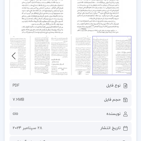
نوع فایل
PDF
حجم فایل
7.6MB
نویسنده
cio
تاریخ انتشار
28 سپتامبر 2024