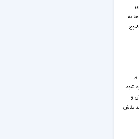
ی
ها به
وضوح
بر
ه شود.
ش و
د تلاش