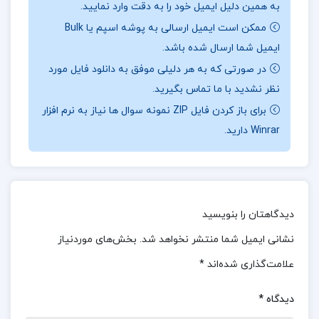
به همین دلیل ایمیل خود را به دقت وارد نمایید.
علمی را به شکلی قابل فهم برای مخاطبان عادی توضیح
ممکن است ایمیل ارسالی به پوشه اسپم یا Bulk
دهد. این سبک نوشتاری باعث می‌شود که کتاب برای
ایمیل شما ارسال شده باشد.
همه‌ی گروه‌های سنی و تخصصی قابل دسترسی و قابل
در صورتی که به هر دلیلی موفق به دانلود فایل مورد
درک باشد.
نظر نشدید با ما تماس بگیرید.
درباره نویسنده کتاب هفت و نیم درس درباره مغز لیزا
برای باز کردن فایل ZIP نمونه سوال ها نیاز به نرم افزار
Winrar دارید.
فلدمن بارت
کتاب به صورت هفت و نیم درس ساختار یافته است
که هر کدام به موضوعات مختلفی در مورد مغز و عملکرد
آن می‌پردازد. این سازماندهی محتوایی کمک می‌کند تا
دیدگاهتان را بنویسید
خوانندگان بتوانند به راحتی موضوعات مختلف را
نشانی ایمیل شما منتشر نخواهد شد.
بخش‌های موردنیاز
پیگیری کنند و درک بهتری از مفاهیم علمی داشته
علامت‌گذاری شده‌اند
*
باشند.
دیدگاه
*
معرفی کتاب هفت و نیم درس درباره مغز لیزا فلدمن