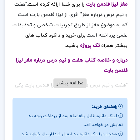
مغز لیزا فلدمن بارت
را برای شما ارائه کرده است.
“هفت
و نیم درس درباره مغز” اثری از لیزا فلدمن بارت است
که به موضوع مغز از طریق تجربیات شخصی و تحقیقات
علمی پرداخته است.
برای خرید و دانلود کتاب های
بیشتر همراه
تک پروژه
باشید.
درباره و خلاصه کتاب هفت و نیم درس درباره مغز لیزا
فلدمن بارت
مطالعه بیشتر
“هفت و نیم درس درباره مغز” اثر لیزا فلدمن بارت یکی
از آثار علمی و تحلیلی برجسته در زمینه‌ی علوم اعصاب
و روان‌شناسی است. این کتاب به شکلی دقیق و در
راهنمای خرید:
عین حال قابل فهم به بررسی عملکرد مغز و تأثیرات آن
لینک دانلود فایل بلافاصله بعد از پرداخت وجه به
نمایش در خواهد آمد.
بر زندگی روزمره ما می‌پردازد.لیزا فلدمن بارت با استفاده
همچنین لینک دانلود به ایمیل شما ارسال خواهد شد
از زبانی ساده و روان، توانسته است مفاهیم پیچیده