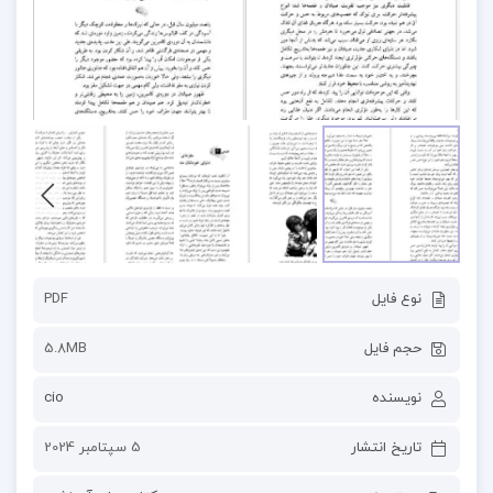
نوع فایل
PDF
حجم فایل
5.8MB
نویسنده
cio
تاریخ انتشار
5 سپتامبر 2024